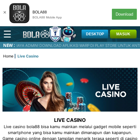
×
BOLA88
Download
BOLA88 Mobile App
☰
DESKTOP
MASUK
NEW :
S BIAYA ADMIN! DOWNLOAD APLIKASI WARP DI PLAY STORE UNTUK ANTI BLOKIR LINK 
Home
Live Casino
LIVE CASINO
Live casino bola88 bisa kamu mainkan melalui gadget mobile seperti
smartphone yang bisa kamu mainkan dimanapun dan kapanpun.
Game casino online dengan tampilan menarik terasa seperti di casino