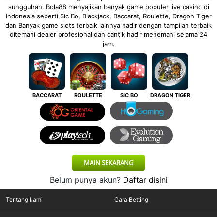
sungguhan. Bola88 menyajikan banyak game populer live casino di
Indonesia seperti Sic Bo, Blackjack, Baccarat, Roulette, Dragon Tiger
dan Banyak game slots terbaik lainnya hadir dengan tampilan terbaik
ditemani dealer profesional dan cantik hadir menemani selama 24
jam.
BACCARAT
ROULETTE
SIC BO
DRAGON TIGER
MAIN SEKARANG
Belum punya akun?
Daftar disini
Tentang kami
Cara Betting